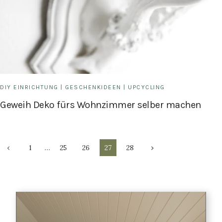
DIY EINRICHTUNG
|
GESCHENKIDEEN
|
UPCYCLING
Geweih Deko fürs Wohnzimmer selber machen
Seitennavigation
Vorherige
Nächste
1
…
25
26
27
28
Seite
Seite