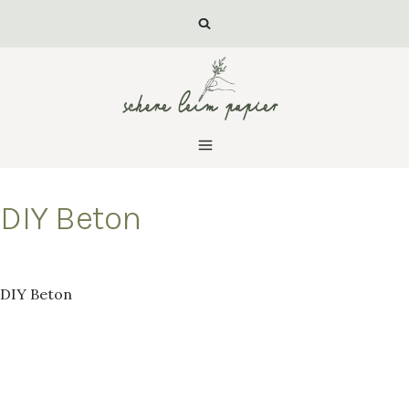
Zum
Inhalt
springen
DIY Beton
Von
luisa
DIY Beton