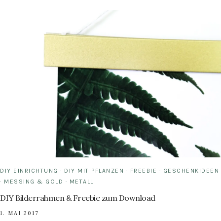
MACHEN
&
ORGANIZER
MIT
PROTEA
PRINT
DIY EINRICHTUNG
·
DIY MIT PFLANZEN
·
FREEBIE
·
GESCHENKIDEEN
·
MESSING & GOLD
·
METALL
DIY Bilderrahmen & Freebie zum Download
1. MAI 2017