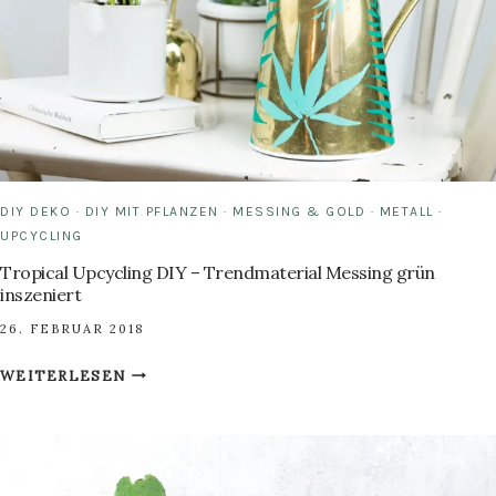
DIY DEKO
·
DIY MIT PFLANZEN
·
MESSING & GOLD
·
METALL
·
UPCYCLING
Tropical Upcycling DIY – Trendmaterial Messing grün
inszeniert
26. FEBRUAR 2018
TROPICAL
WEITERLESEN
UPCYCLING
DIY
–
TRENDMATERIAL