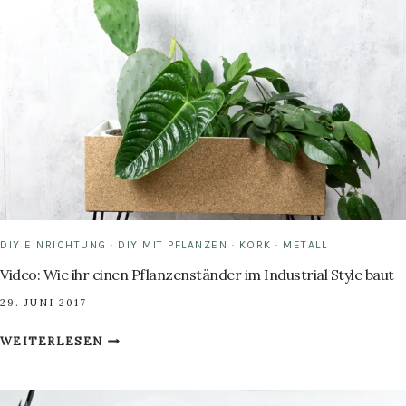
MESSING
GRÜN
INSZENIERT
DIY EINRICHTUNG
·
DIY MIT PFLANZEN
·
KORK
·
METALL
Video: Wie ihr einen Pflanzenständer im Industrial Style baut
29. JUNI 2017
VIDEO:
WEITERLESEN
WIE
IHR
EINEN