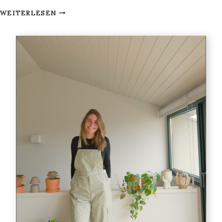
DIY
WEITERLESEN
BILDERRAHMEN
&
FREEBIE
ZUM
DOWNLOAD