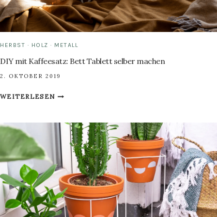
HERBST
·
HOLZ
·
METALL
DIY mit Kaffeesatz: Bett Tablett selber machen
2. OKTOBER 2019
DIY
WEITERLESEN
MIT
KAFFEESATZ:
BETT
TABLETT
SELBER
MACHEN