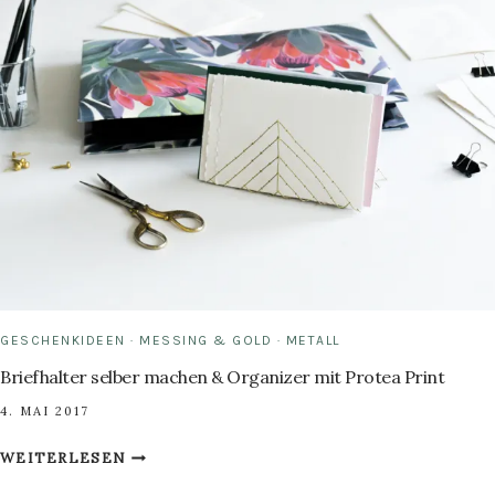
PFLANZENSTÄNDER
IM
INDUSTRIAL
STYLE
BAUT
GESCHENKIDEEN
·
MESSING & GOLD
·
METALL
Briefhalter selber machen & Organizer mit Protea Print
4. MAI 2017
BRIEFHALTER
WEITERLESEN
SELBER