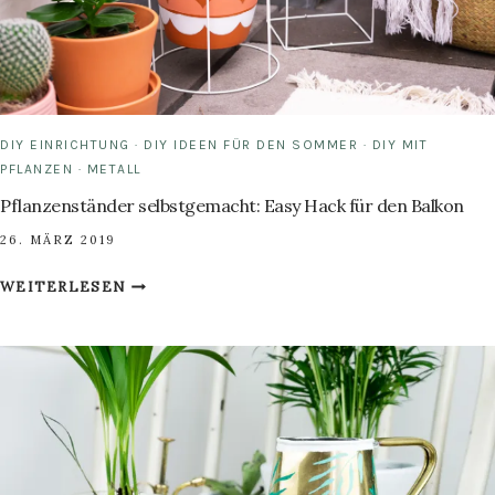
DIY EINRICHTUNG
·
DIY IDEEN FÜR DEN SOMMER
·
DIY MIT
PFLANZEN
·
METALL
Pflanzenständer selbstgemacht: Easy Hack für den Balkon
26. MÄRZ 2019
PFLANZENSTÄNDER
WEITERLESEN
SELBSTGEMACHT:
EASY
HACK
FÜR
DEN
BALKON