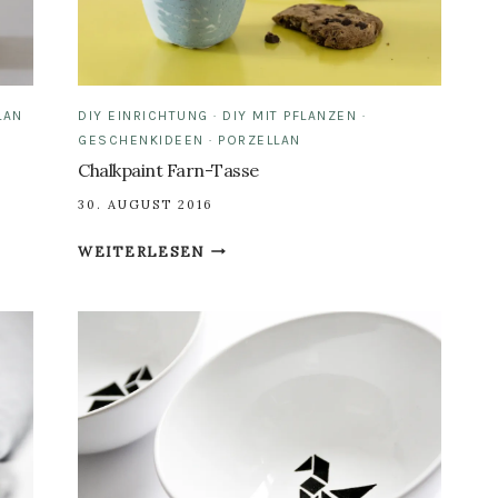
LAN
DIY EINRICHTUNG
·
DIY MIT PFLANZEN
·
GESCHENKIDEEN
·
PORZELLAN
Chalkpaint Farn-Tasse
30. AUGUST 2016
CHALKPAINT
WEITERLESEN
FARN-
TASSE