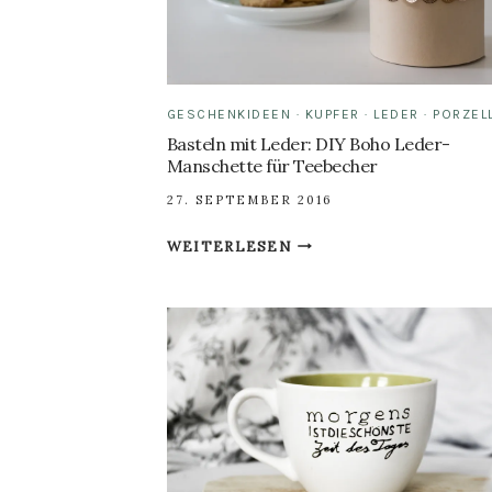
GESCHENKIDEEN
·
KUPFER
·
LEDER
·
PORZEL
Basteln mit Leder: DIY Boho Leder-
Manschette für Teebecher
27. SEPTEMBER 2016
BASTELN
WEITERLESEN
MIT
LEDER:
DIY
BOHO
LEDER-
MANSCHETTE
FÜR
TEEBECHER