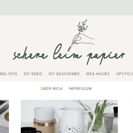
BEL DIYS
DIY DEKO
DIY GESCHENKE
IKEA HACKS
UPCYCL
ÜBER MICH
IMPRESSUM