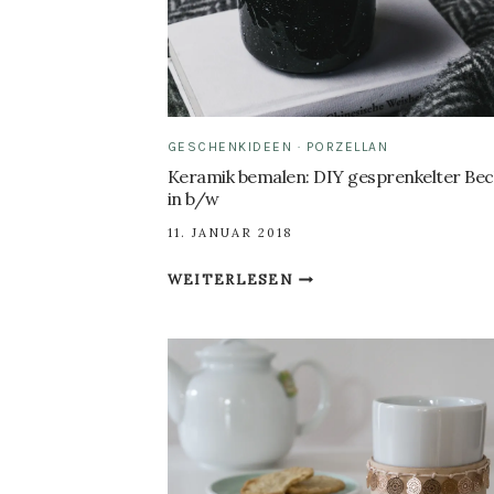
GESCHENKIDEEN
·
PORZELLAN
Keramik bemalen: DIY gesprenkelter Be
in b/w
11. JANUAR 2018
KERAMIK
WEITERLESEN
BEMALEN:
DIY
GESPRENKELTER
BECHER
IN
B/W