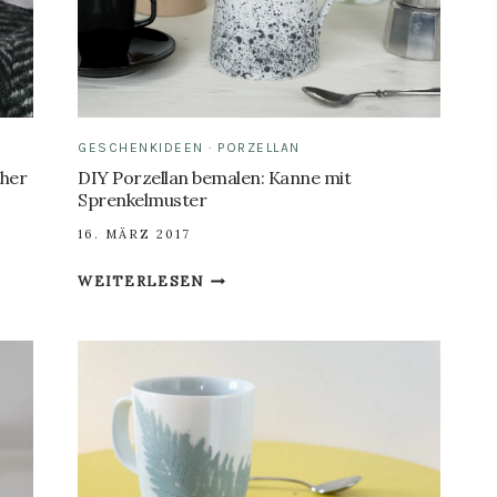
GESCHENKIDEEN
·
PORZELLAN
cher
DIY Porzellan bemalen: Kanne mit
Sprenkelmuster
16. MÄRZ 2017
DIY
WEITERLESEN
PORZELLAN
BEMALEN:
KANNE
MIT
SPRENKELMUSTER