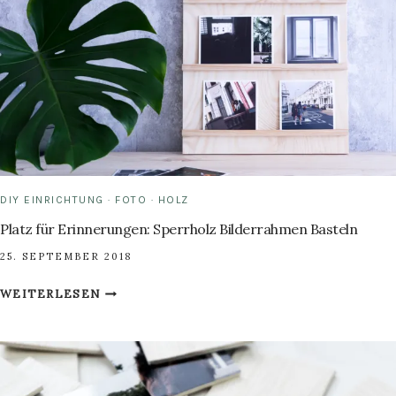
EINFACH
GEHT’S!
DIY EINRICHTUNG
·
FOTO
·
HOLZ
Platz für Erinnerungen: Sperrholz Bilderrahmen Basteln
25. SEPTEMBER 2018
PLATZ
WEITERLESEN
FÜR
ERINNERUNGEN:
SPERRHOLZ
BILDERRAHMEN
BASTELN