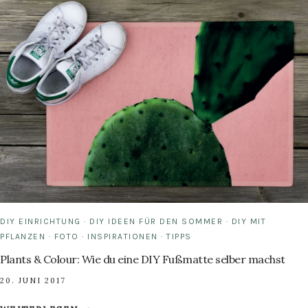
MACHEN
–
EIN
DIY
GESCHENK,
DAS
ERINNERT
DIY EINRICHTUNG
·
DIY IDEEN FÜR DEN SOMMER
·
DIY MIT
PFLANZEN
·
FOTO
·
INSPIRATIONEN
·
TIPPS
Plants & Colour: Wie du eine DIY Fußmatte selber machst
20. JUNI 2017
PLANTS