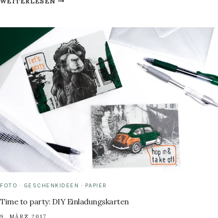
WEITERLESEN
&
COLOUR:
WIE
DU
EINE
DIY
FUSSMATTE S
ELBER M
ACHST
FOTO
·
GESCHENKIDEEN
·
PAPIER
Time to party: DIY Einladungskarten
9. MÄRZ 2017