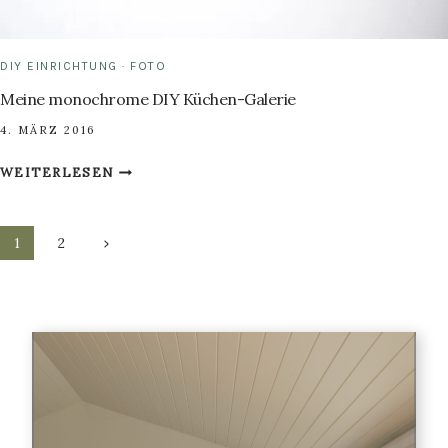
DIY EINRICHTUNG
·
FOTO
Meine monochrome DIY Küchen-Galerie
4. MÄRZ 2016
MEINE
WEITERLESEN
MONOCHROME
DIY
Seitennavigation
KÜCHEN-
Nächste
1
2
GALERIE
Seite