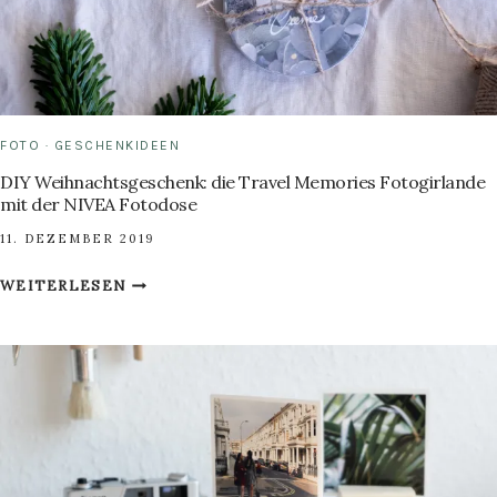
FOTO
·
GESCHENKIDEEN
DIY Weihnachtsgeschenk: die Travel Memories Fotogirlande
mit der NIVEA Fotodose
11. DEZEMBER 2019
DIY
WEITERLESEN
WEIHNACHTSGESCHENK:
DIE
TRAVEL
MEMORIES
FOTOGIRLANDE
MIT
DER
NIVEA