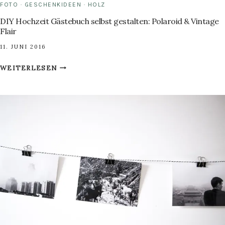
FOTO
·
GESCHENKIDEEN
·
HOLZ
DIY Hochzeit Gästebuch selbst gestalten: Polaroid & Vintage
Flair
11. JUNI 2016
DIY
WEITERLESEN
HOCHZEIT
GÄSTEBUCH
SELBST
GESTALTEN:
POLAROID
&
VINTAGE
FLAIR