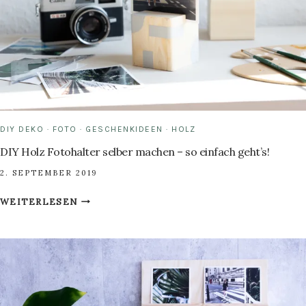
FOTODOSE
DIY DEKO
·
FOTO
·
GESCHENKIDEEN
·
HOLZ
DIY Holz Fotohalter selber machen – so einfach geht’s!
2. SEPTEMBER 2019
DIY
WEITERLESEN
HOLZ
FOTOHALTER
SELBER
MACHEN
–
SO