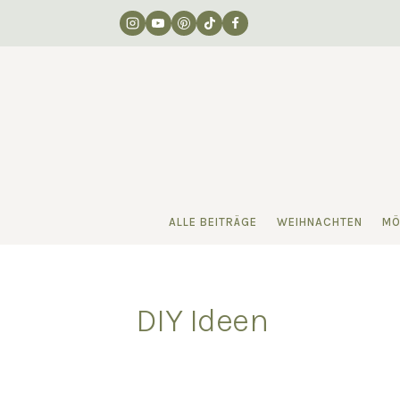
Zum
Inhalt
springen
ALLE BEITRÄGE
WEIHNACHTEN
MÖ
DIY Ideen
Von
luisa