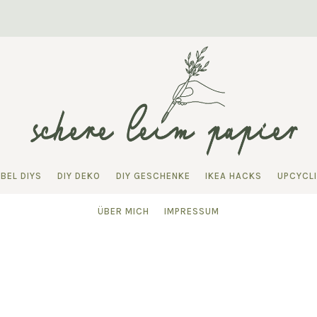
BEL DIYS
DIY DEKO
DIY GESCHENKE
IKEA HACKS
UPCYCL
ÜBER MICH
IMPRESSUM