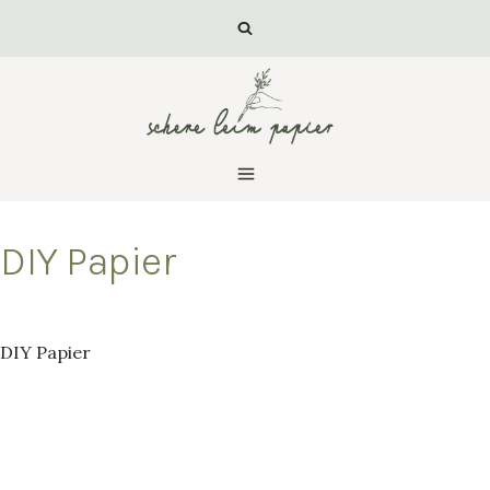
Zum
Inhalt
springen
DIY Papier
Von
luisa
DIY Papier