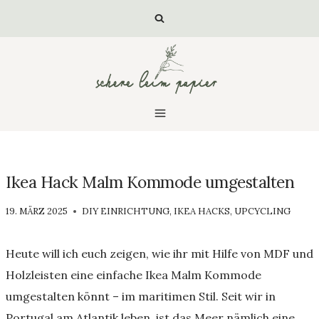
Zum
Inhalt
springen
Ikea Hack Malm Kommode umgestalten
VON
19. MÄRZ 2025
DIY EINRICHTUNG
,
IKEA HACKS
,
UPCYCLING
LUISA
Heute will ich euch zeigen, wie ihr mit Hilfe von MDF und
Holzleisten eine einfache Ikea Malm Kommode
umgestalten könnt – im maritimen Stil. Seit wir in
Portugal am Atlantik leben, ist das Meer nämlich eine