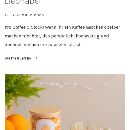
Liebhaber
13. DEZEMBER 2025
It’s Coffee O’Clock! Wenn ihr ein Kaffee Geschenk selber
machen möchtet, das persönlich, hochwertig und
dennoch einfach umzusetzen ist, ist…
KAFFEE
WEITERLESEN
GESCHENK
SELBER
MACHEN
–
IKEA
HACK
FÜR
KAFFEE-
LIEBHABER