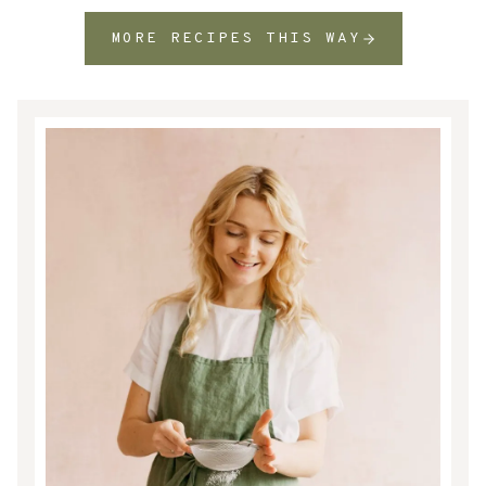
LICHTER-
STADT
MORE RECIPES THIS WAY
IM
BILDERRAHMEN