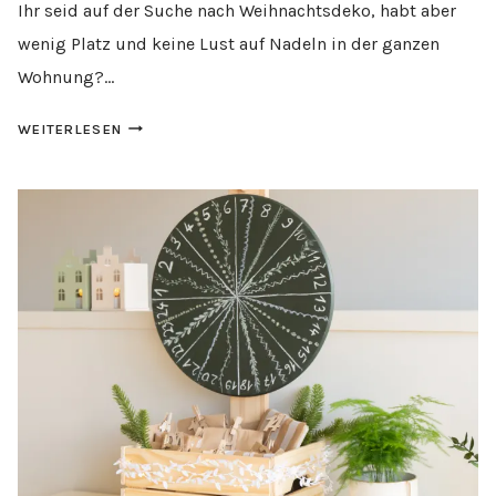
Ihr seid auf der Suche nach Weihnachtsdeko, habt aber
wenig Platz und keine Lust auf Nadeln in der ganzen
Wohnung?…
ALTERNATIVER
WEITERLESEN
WEIHNACHTSBAUM
AUS
HOLZKLÖTZCHEN
BASTELN
-
IKEA
HACK
MIT
RÖDALM
RAHMEN