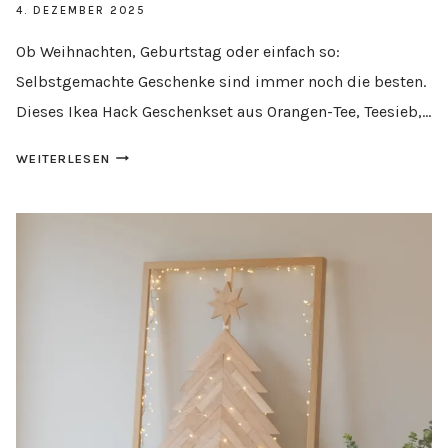
4. DEZEMBER 2025
Ob Weihnachten, Geburtstag oder einfach so:
Selbstgemachte Geschenke sind immer noch die besten.
Dieses Ikea Hack Geschenkset aus Orangen-Tee, Teesieb,…
IKEA
WEITERLESEN
HACK
GESCHENKSET
BASTELN
–
EINE
KREATIVE
IDEE
MIT
DIY
ORANGEN-
TEE