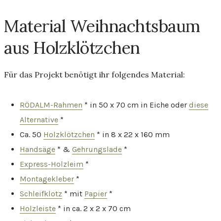
Material Weihnachtsbaum
aus Holzklötzchen
Für das Projekt benötigt ihr folgendes Material:
RÖDALM-Rahmen
* in 50 x 70 cm in Eiche oder
diese
Alternative
*
Ca. 50
Holzklötzchen
* in 8 x 22 x 160 mm
Handsäge
* &
Gehrungslade
*
Express-Holzleim
*
Montagekleber
*
Schleifklotz
* mit
Papier
*
Holzleiste
* in ca. 2 x 2 x 70 cm