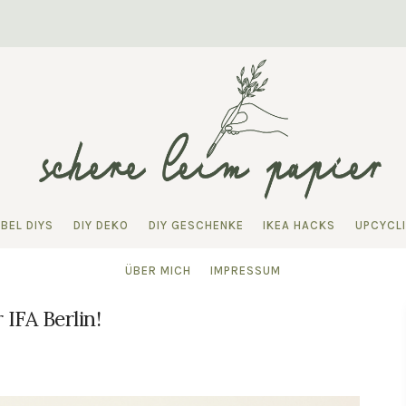
BEL DIYS
DIY DEKO
DIY GESCHENKE
IKEA HACKS
UPCYCL
ÜBER MICH
IMPRESSUM
 IFA Berlin!