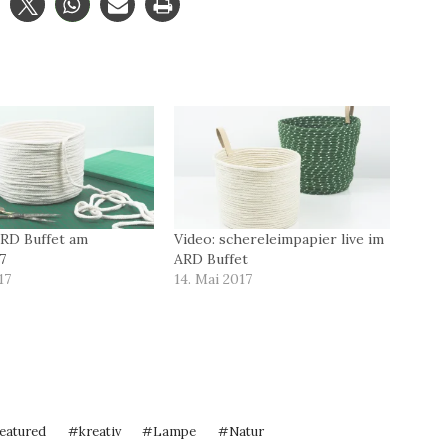
ARD Buffet am
Video: schereleimpapier live im
7
ARD Buffet
17
14. Mai 2017
featured
#
kreativ
#
Lampe
#
Natur