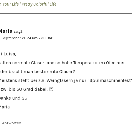
n Your Life | Pretty Colorful Life
Maria
sagt:
. September 2024 um 7:38 Uhr
i Luisa,
alten normale Gläser eine so hohe Temperatur im Ofen aus
der bracht man bestimmte Gläser?
eistens steht bei z.B. Weingläsern ja nur “Spülmaschinenfest
zw. bis 50 Grad dabei. 😊
Danke und SG
Maria
Antworten