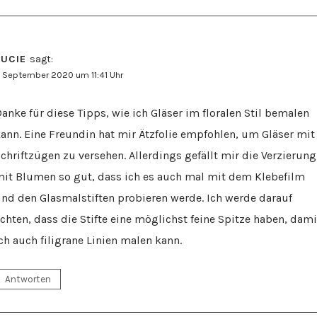
LUCIE
sagt:
. September 2020 um 11:41 Uhr
anke für diese Tipps, wie ich Gläser im floralen Stil bemalen
ann. Eine Freundin hat mir Ätzfolie empfohlen, um Gläser mit
chriftzügen zu versehen. Allerdings gefällt mir die Verzierung
it Blumen so gut, dass ich es auch mal mit dem Klebefilm
nd den Glasmalstiften probieren werde. Ich werde darauf
chten, dass die Stifte eine möglichst feine Spitze haben, dami
ch auch filigrane Linien malen kann.
Antworten