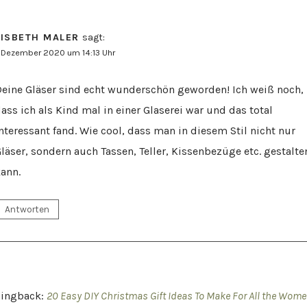
LISBETH MALER
sagt:
. Dezember 2020 um 14:13 Uhr
eine Gläser sind echt wunderschön geworden! Ich weiß noch,
ass ich als Kind mal in einer Glaserei war und das total
nteressant fand. Wie cool, dass man in diesem Stil nicht nur
läser, sondern auch Tassen, Teller, Kissenbezüge etc. gestalte
ann.
Antworten
Pingback:
20 Easy DIY Christmas Gift Ideas To Make For All the Wom