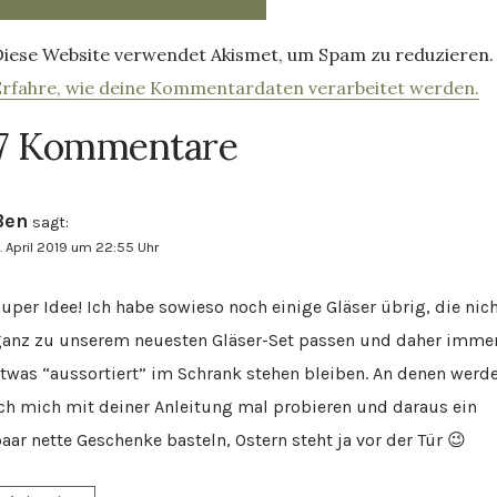
Diese Website verwendet Akismet, um Spam zu reduzieren.
Erfahre, wie deine Kommentardaten verarbeitet werden.
7 Kommentare
Ben
sagt:
. April 2019 um 22:55 Uhr
uper Idee! Ich habe sowieso noch einige Gläser übrig, die nic
anz zu unserem neuesten Gläser-Set passen und daher imme
twas “aussortiert” im Schrank stehen bleiben. An denen werd
ch mich mit deiner Anleitung mal probieren und daraus ein
aar nette Geschenke basteln, Ostern steht ja vor der Tür 😉