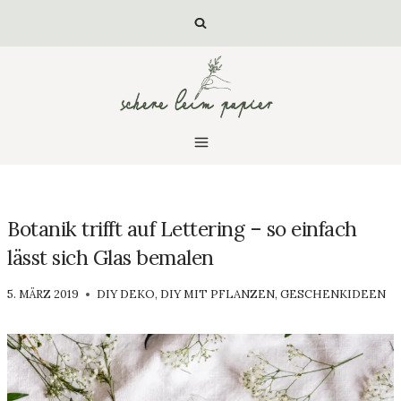
Zum
Inhalt
springen
Botanik trifft auf Lettering – so einfach
lässt sich Glas bemalen
VON
5. MÄRZ 2019
DIY DEKO
,
DIY MIT PFLANZEN
,
GESCHENKIDEEN
LUISA