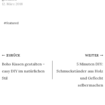
12. März 2018
Schlagworte:
#
featured
Beitragsnavigation
ZURÜCK
WEITER
Boho Kissen gestalten –
5 Minuten DIY:
easy DIY im natürlichen
Schmuckständer aus Holz
Stil
und Geflecht
selbermachen