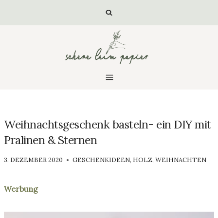
Zum
Inhalt
springen
Weihnachtsgeschenk basteln- ein DIY mit
Pralinen & Sternen
VON
3. DEZEMBER 2020
GESCHENKIDEEN
,
HOLZ
,
WEIHNACHTEN
LUISA
Werbung