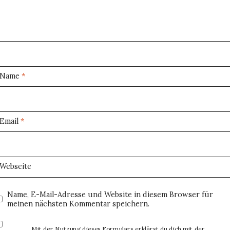
Name
*
Email
*
Webseite
Name, E-Mail-Adresse und Website in diesem Browser für
meinen nächsten Kommentar speichern.
Mit der Nutzung dieses Formulars erklärst du dich mit der