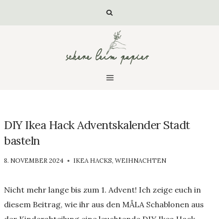
Zum
Inhalt
springen
DIY Ikea Hack Adventskalender Stadt
basteln
VON
8. NOVEMBER 2024
IKEA HACKS
,
WEIHNACHTEN
LUISA
Nicht mehr lange bis zum 1. Advent! Ich zeige euch in
diesem Beitrag, wie ihr aus den MÅLA Schablonen aus
der Kinderabteilung eine leuchtende DIY Ikea Hack