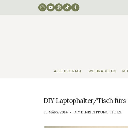
Zum
Inhalt
springen
ALLE BEITRÄGE
WEIHNACHTEN
MÖ
DIY Laptophalter/Tisch fürs
VON
31. MÄRZ 2014
DIY EINRICHTUNG
,
HOLZ
LUISA