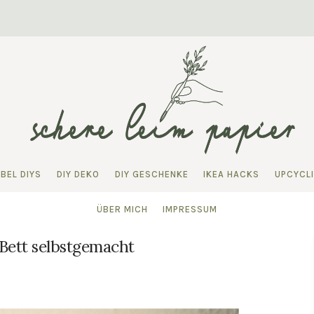
BEL DIYS
DIY DEKO
DIY GESCHENKE
IKEA HACKS
UPCYCL
ÜBER MICH
IMPRESSUM
 Bett selbstgemacht