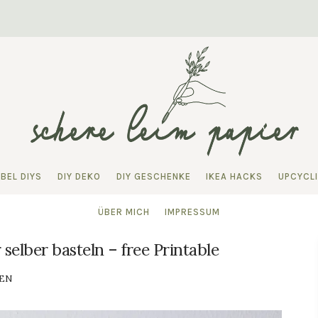
BEL DIYS
DIY DEKO
DIY GESCHENKE
IKEA HACKS
UPCYCL
ÜBER MICH
IMPRESSUM
selber basteln – free Printable
EN