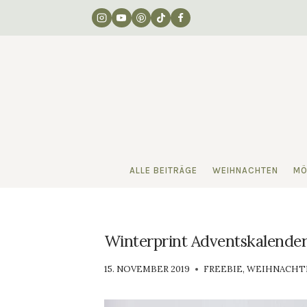
Zum
Inhalt
springen
ALLE BEITRÄGE
WEIHNACHTEN
MÖ
Winterprint Adventskalender 
VON
15. NOVEMBER 2019
FREEBIE
,
WEIHNACHT
LUISA