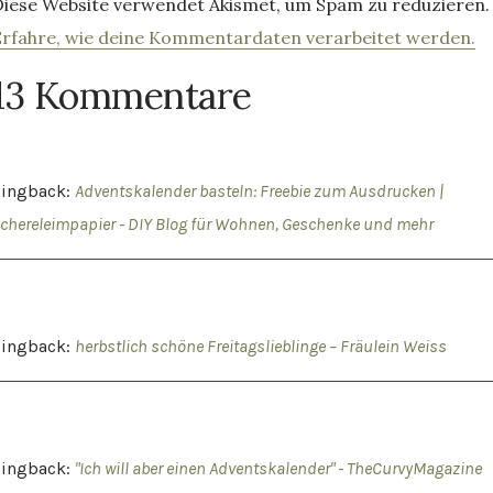
Diese Website verwendet Akismet, um Spam zu reduzieren.
Erfahre, wie deine Kommentardaten verarbeitet werden.
13 Kommentare
Pingback:
Adventskalender basteln: Freebie zum Ausdrucken |
chereleimpapier - DIY Blog für Wohnen, Geschenke und mehr
Pingback:
herbstlich schöne Freitagslieblinge – Fräulein Weiss
Pingback:
"Ich will aber einen Adventskalender" - TheCurvyMagazine