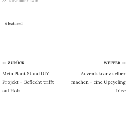
28. November 2016
Schlagworte:
#
featured
Beitragsnavigation
ZURÜCK
WEITER
Mein Plant Stand DIY
Adventskranz selber
Projekt – Geflecht trifft
machen – eine Upcycling
auf Holz
Idee