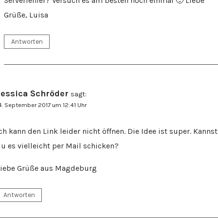
Serverfehler? Versuch es am besten noch einmal 🙂 Liebe
Grüße, Luisa
Antworten
Jessica Schröder
sagt:
4. September 2017 um 12:41 Uhr
ch kann den Link leider nicht öffnen. Die Idee ist super. Kannst
u es vielleicht per Mail schicken?
Liebe Grüße aus Magdeburg
Antworten