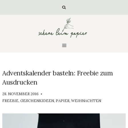
Zum
Inhalt
springen
Adventskalender basteln: Freebie zum
Ausdrucken
VON
28. NOVEMBER 2016
LUISA
FREEBIE
,
GESCHENKIDEEN
,
PAPIER
,
WEIHNACHTEN