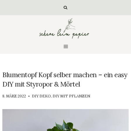
Zum
Inhalt
springen
Blumentopf Kopf selber machen – ein easy
DIY mit Styropor & Mörtel
VON
8. MÄRZ 2022
DIY DEKO
,
DIY MIT PFLANZEN
LUISA