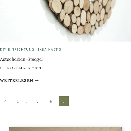
DIY EINRICHTUNG
·
IKEA HACKS
Astscheiben-Spiegel
13. NOVEMBER 2013
ASTSCHEIBEN-
WEITERLESEN
SPIEGEL
Seitennavigation
Vorherige
1
…
3
4
5
Seite