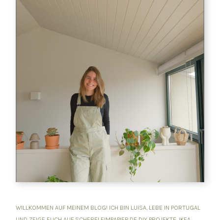
WILLKOMMEN AUF MEINEM BLOG! ICH BIN LUISA, LEBE IN PORTUGAL
UND ZEIGE EUCH AUF SCHERELEIMPAPIER.DE DIY PROJEKTE, IKEA