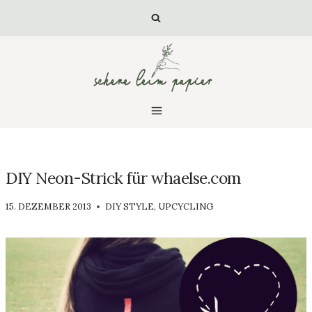
Zum
Inhalt
springen
DIY Neon-Strick für whaelse.com
VON
15. DEZEMBER 2013
DIY STYLE
,
UPCYCLING
LUISA