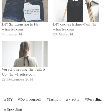
DIY Spitzenshorts für
DIY cooles Ethno-Top für
whaelse.com
whaelse.com
18. Juni 2014
20. Mai 2014
Verschönerung für Pulli &
Co. für whaelse.com
22. Dezember 2014
Schlagworte:
#
DIY
#
Do it yourself
#
fashion
#
kreativ
#
Recycling
#
Upcycling