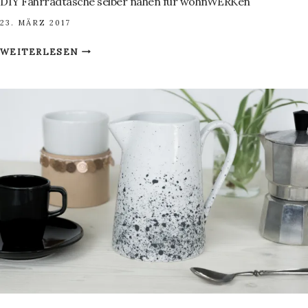
DIY Fahrradtasche selber nähen für wohnWERKen
23. MÄRZ 2017
DIY
WEITERLESEN
FAHRRADTASCHE
SELBER
NÄHEN
FÜR
WOHNWERKEN