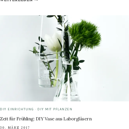
GLAS
FÄRBEN:
EINE
PRISE
PASTELL
FÜR
OSTERN
DIY EINRICHTUNG
·
DIY MIT PFLANZEN
Zeit für Frühling: DIY Vase aus Laborgläsern
30. MÄRZ 2017