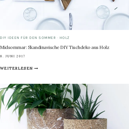
DIY IDEEN FÜR DEN SOMMER
·
HOLZ
Midsommar: Skandinavische DIY Tischdeko aus Holz
8. JUNI 2017
MIDSOMMAR:
WEITERLESEN
SKANDINAVISCHE
DIY
TISCHDEKO
AUS
HOLZ