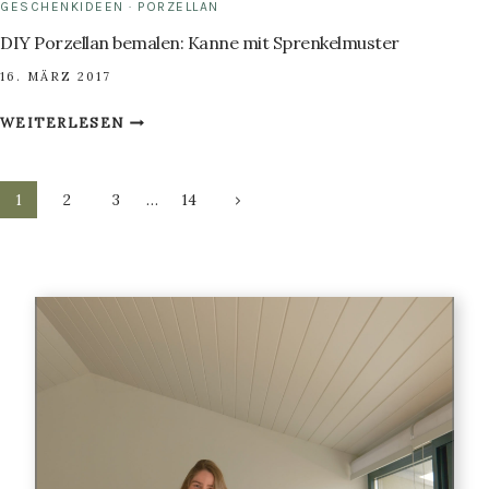
GESCHENKIDEEN
·
PORZELLAN
DIY Porzellan bemalen: Kanne mit Sprenkelmuster
16. MÄRZ 2017
DIY
WEITERLESEN
PORZELLAN
BEMALEN:
Seitennavigation
KANNE
Nächste
1
2
3
…
14
MIT
Seite
SPRENKELMUSTER