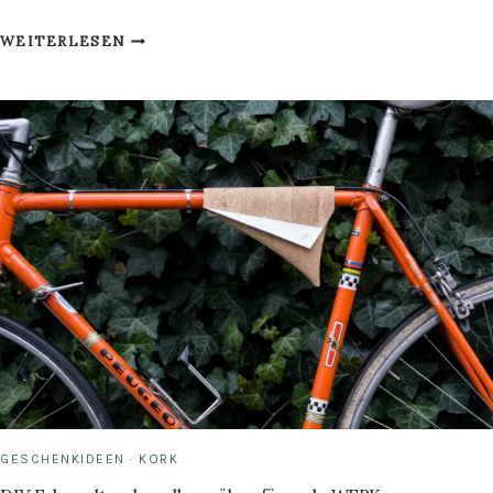
ZEIT
WEITERLESEN
FÜR
FRÜHLING:
DIY
VASE
AUS
LABORGLÄSERN
GESCHENKIDEEN
·
KORK