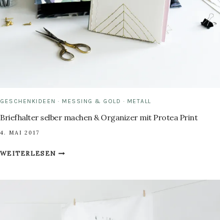
GESCHENKIDEEN
·
MESSING & GOLD
·
METALL
Briefhalter selber machen & Organizer mit Protea Print
4. MAI 2017
BRIEFHALTER
WEITERLESEN
SELBER
MACHEN
&
ORGANIZER
MIT