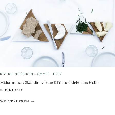
EINE
DIY
FUSSMATTE S
ELBER M
ACHST
DIY IDEEN FÜR DEN SOMMER
·
HOLZ
Midsommar: Skandinavische DIY Tischdeko aus Holz
8. JUNI 2017
MIDSOMMAR:
WEITERLESEN
SKANDINAVISCHE
DIY