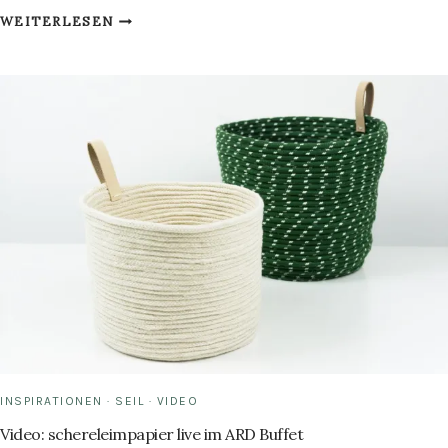
IT’S
WEITERLESEN
SUMMERTIME:
DIY
ICE
BUCKET
IM
TROPICAL
STYLE
INSPIRATIONEN
·
SEIL
·
VIDEO
Video: schereleimpapier live im ARD Buffet