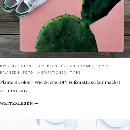
FÜR
DEN
SOMMER
DIY EINRICHTUNG
·
DIY IDEEN FÜR DEN SOMMER
·
DIY MIT
PFLANZEN
·
FOTO
·
INSPIRATIONEN
·
TIPPS
Plants & Colour: Wie du eine DIY Fußmatte selber machst
20. JUNI 2017
PLANTS
WEITERLESEN
&
COLOUR:
WIE
DU