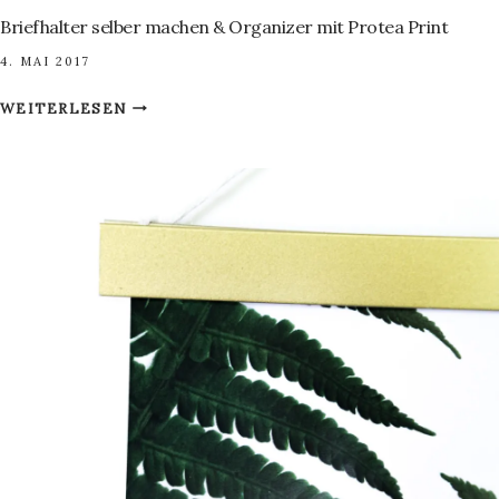
Briefhalter selber machen & Organizer mit Protea Print
4. MAI 2017
BRIEFHALTER
WEITERLESEN
SELBER
MACHEN
&
ORGANIZER
MIT
PROTEA
PRINT