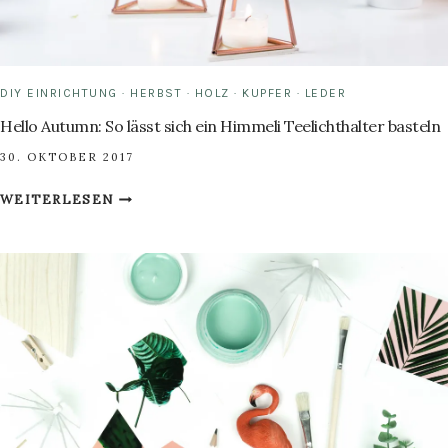
DIY EINRICHTUNG
·
HERBST
·
HOLZ
·
KUPFER
·
LEDER
Hello Autumn: So lässt sich ein Himmeli Teelichthalter basteln
30. OKTOBER 2017
HELLO
WEITERLESEN
AUTUMN:
SO
LÄSST
SICH
EIN
HIMMELI
TEELICHTHALTER
BASTELN