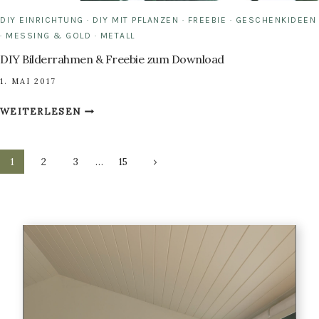
DIY EINRICHTUNG
·
DIY MIT PFLANZEN
·
FREEBIE
·
GESCHENKIDEEN
·
MESSING & GOLD
·
METALL
DIY Bilderrahmen & Freebie zum Download
1. MAI 2017
DIY
WEITERLESEN
BILDERRAHMEN
&
Seitennavigation
FREEBIE
Nächste
1
2
3
…
15
ZUM
Seite
DOWNLOAD