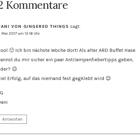
2 Kommentare
DANI VON GINGERED THINGS
sagt:
. Mai 2017 um 13:18 Uhr
ool 🙂 Ich bin nächste Woche dort! Als alter ARD Buffet Hase
annst du mir sicher ein paar Antilampenfiebertipps geben,
der? 😉
iel Erfolg, auf das niemand fest gegklebt wird 😉
LG
Dani
Antworten