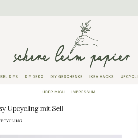
BEL DIYS
DIY DEKO
DIY GESCHENKE
IKEA HACKS
UPCYCL
ÜBER MICH
IMPRESSUM
sy Upcycling mit Seil
UPCYCLING