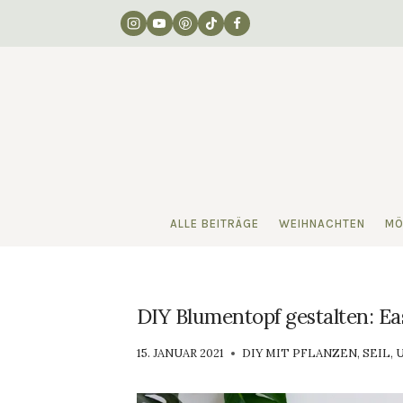
Zum
Inhalt
springen
ALLE BEITRÄGE
WEIHNACHTEN
MÖ
DIY Blumentopf gestalten: Ea
VON
15. JANUAR 2021
DIY MIT PFLANZEN
,
SEIL
,
LUISA