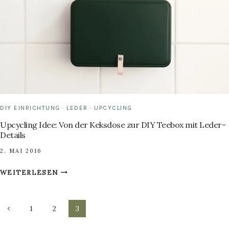
DIY EINRICHTUNG
·
LEDER
·
UPCYCLING
Upcycling Idee: Von der Keksdose zur DIY Teebox mit Leder-
Details
2. MAI 2016
UPCYCLING
WEITERLESEN
IDEE:
VON
Seitennavigation
DER
Vorherige
1
2
3
KEKSDOSE
Seite