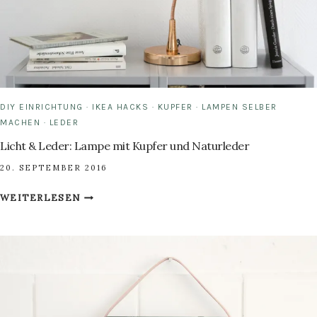
DIY EINRICHTUNG
·
IKEA HACKS
·
KUPFER
·
LAMPEN SELBER
MACHEN
·
LEDER
Licht & Leder: Lampe mit Kupfer und Naturleder
20. SEPTEMBER 2016
LICHT
WEITERLESEN
&
LEDER:
LAMPE
MIT
KUPFER
UND
NATURLEDER