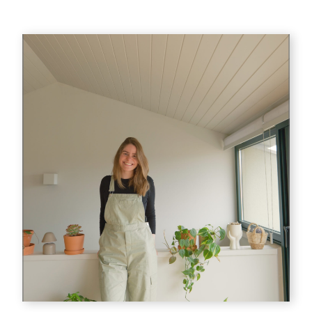
ZUR
DIY
TEEBOX
MIT
LEDER-
DETAILS