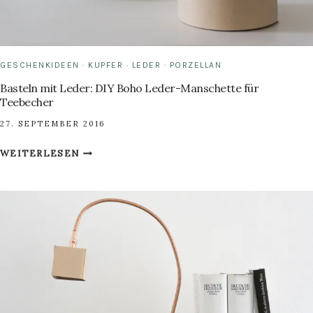
GESCHENKIDEEN
·
KUPFER
·
LEDER
·
PORZELLAN
Basteln mit Leder: DIY Boho Leder-Manschette für
Teebecher
27. SEPTEMBER 2016
BASTELN
WEITERLESEN
MIT
LEDER:
DIY
BOHO
LEDER-
MANSCHETTE
FÜR
TEEBECHER