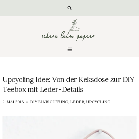
Zum
Inhalt
springen
Upcycling Idee: Von der Keksdose zur DIY
Teebox mit Leder-Details
VON
2. MAI 2016
DIY EINRICHTUNG
,
LEDER
,
UPCYCLING
SCHERE
LEIM
PAPIER