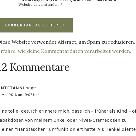
Speicherung und Verarbeitung deiner Daten durch diese
Website einverstanden.
*
Diese Website verwendet Akismet, um Spam zu reduzieren.
Erfahre, wie deine Kommentardaten verarbeitet werden.
12 Kommentare
ANTETANNI
sagt:
. Mai 2016 um 9:07 Uhr
ine tolle Idee. Ich erinnere mich, dass ich – früher als Kind – o
Tabakdosen von meinem Onkel oder Nivea-Cremedosen zu
leinen “Handtaschen” umfunktioniert hatte. Als Henkel dient