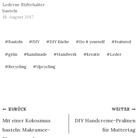
Lederne Stiftehalter
basteln
18. August 2017
Schlagworte:
#
Basteln
#
DIY
#
DIY Küche
#
Do it yourself
#
featured
#
grün
#
handmade
#
Handwerk
#
kreativ
#
Leder
#
Recycling
#
Upcycling
Beitragsnavigation
ZURÜCK
WEITER
Mit einer Kokosnuss
DIY Handcreme-Pralinen
basteln: Makramee-
für Muttertag