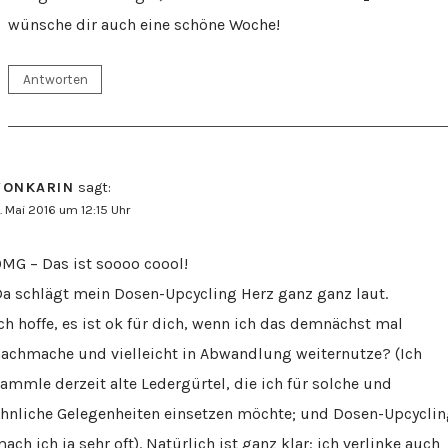
wünsche dir auch eine schöne Woche!
Antworten
VONKARIN
sagt:
. Mai 2016 um 12:15 Uhr
MG – Das ist soooo coool!
a schlägt mein Dosen-Upcycling Herz ganz ganz laut.
ch hoffe, es ist ok für dich, wenn ich das demnächst mal
achmache und vielleicht in Abwandlung weiternutze? (Ich
ammle derzeit alte Ledergürtel, die ich für solche und
hnliche Gelegenheiten einsetzen möchte; und Dosen-Upcycli
ach ich ja sehr oft). Natürlich ist ganz klar: ich verlinke auch