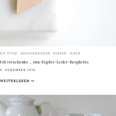
DIY STYLE
·
GESCHENKIDEEN
·
KUPFER
·
LEDER
Ich verschenke … eine Kupfer-Leder-Bergkette.
6. DEZEMBER 2016
ICH
WEITERLESEN
VERSCHENKE
…
EINE
KUPFER-
LEDER-