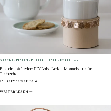
BERGKETTE.
GESCHENKIDEEN
·
KUPFER
·
LEDER
·
PORZELLAN
Basteln mit Leder: DIY Boho Leder-Manschette für
Teebecher
27. SEPTEMBER 2016
BASTELN
WEITERLESEN
MIT
LEDER:
DIY