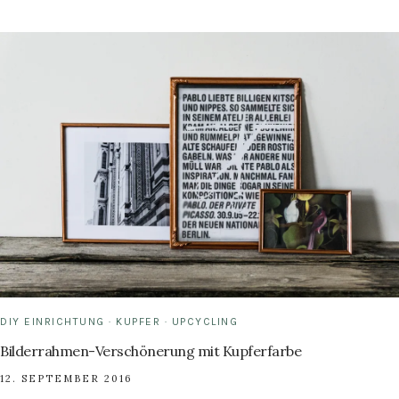
&
LEDER:
LAMPE
MIT
KUPFER
UND
NATURLEDER
DIY EINRICHTUNG
·
KUPFER
·
UPCYCLING
Bilderrahmen-Verschönerung mit Kupferfarbe
12. SEPTEMBER 2016