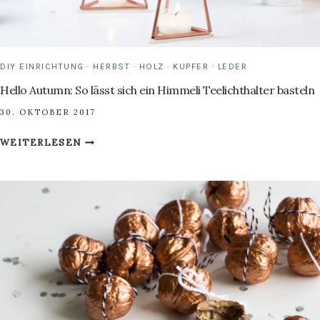
DIY EINRICHTUNG
·
HERBST
·
HOLZ
·
KUPFER
·
LEDER
Hello Autumn: So lässt sich ein Himmeli Teelichthalter basteln
30. OKTOBER 2017
HELLO
WEITERLESEN
AUTUMN:
SO
LÄSST
SICH
EIN
HIMMELI
TEELICHTHALTER
BASTELN