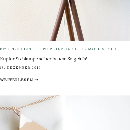
DIY EINRICHTUNG
·
KUPFER
·
LAMPEN SELBER MACHEN
·
SEIL
Kupfer Stehlampe selber bauen: So geht’s!
13. DEZEMBER 2016
KUPFER
WEITERLESEN
STEHLAMPE
SELBER
BAUEN:
SO
GEHT’S!