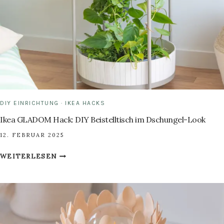
DIY EINRICHTUNG
·
IKEA HACKS
Ikea GLADOM Hack: DIY Beistelltisch im Dschungel-Look
12. FEBRUAR 2025
IKEA
WEITERLESEN
GLADOM
HACK:
DIY
BEISTELLTISCH
IM