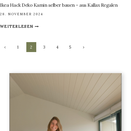
Ikea Hack Deko Kamin selber bauen – aus Kallax Regalen
28. NOVEMBER 2024
IKEA
WEITERLESEN
HACK
DEKO
Seitennavigation
KAMIN
Vorherige
Nächste
1
2
3
4
5
SELBER
Seite
Seite
BAUEN
–
AUS
KALLAX
REGALEN