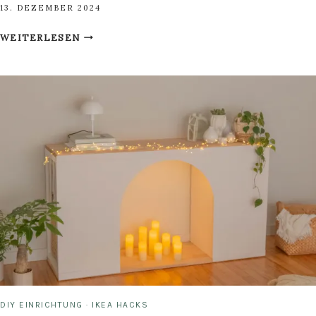
13. DEZEMBER 2024
IKEA
WEITERLESEN
HACK
WEIHNACHTSBAUM
FÜR
DIE
WAND
DIY EINRICHTUNG
·
IKEA HACKS