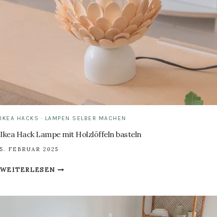
DSCHUNGEL-
LOOK
IKEA HACKS
·
LAMPEN SELBER MACHEN
Ikea Hack Lampe mit Holzlöffeln basteln
5. FEBRUAR 2025
IKEA
WEITERLESEN
HACK
LAMPE
MIT
HOLZLÖFFELN