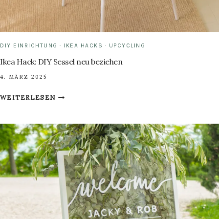
DIY EINRICHTUNG
·
IKEA HACKS
·
UPCYCLING
Ikea Hack: DIY Sessel neu beziehen
4. MÄRZ 2025
IKEA
WEITERLESEN
HACK:
DIY
SESSEL
NEU
BEZIEHEN