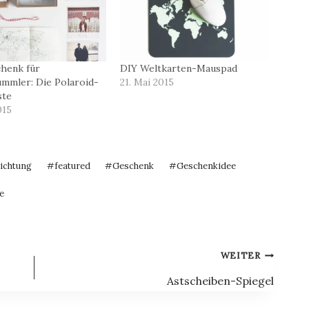
henk für
DIY Weltkarten-Mauspad
mmler: Die Polaroid-
21. Mai 2015
ste
015
ichtung
#
featured
#
Geschenk
#
Geschenkidee
e
WEITER
Astscheiben-Spiegel