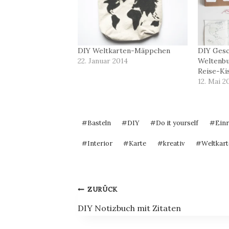
DIY Weltkarten-Mäppchen
DIY Gesc
22. Januar 2014
Weltenbu
Reise-Ki
12. Mai 2
Schlagworte:
#
Basteln
#
DIY
#
Do it yourself
#
Einr
#
Interior
#
Karte
#
kreativ
#
Weltkart
Beitragsnavigation
ZURÜCK
DIY Notizbuch mit Zitaten