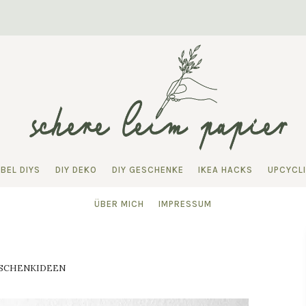
BEL DIYS
DIY DEKO
DIY GESCHENKE
IKEA HACKS
UPCYCL
ÜBER MICH
IMPRESSUM
SCHENKIDEEN