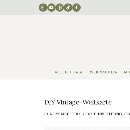
Zum
Inhalt
springen
ALLE BEITRÄGE
WEIHNACHTEN
MÖ
DIY Vintage-Weltkarte
VON
10. NOVEMBER 2013
DIY EINRICHTUNG
,
GE
LUISA