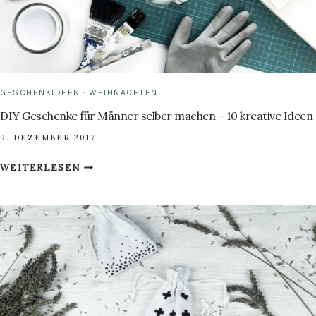
GESCHENKIDEEN
·
WEIHNACHTEN
DIY Geschenke für Männer selber machen – 10 kreative Ideen
9. DEZEMBER 2017
DIY
WEITERLESEN
GESCHENKE
FÜR
MÄNNER
SELBER
MACHEN
–
10
KREATIVE
IDEEN