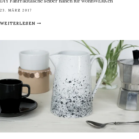
DIY Fahrradtasche selber nähen für wohnWERKen
23. MÄRZ 2017
DIY
WEITERLESEN
FAHRRADTASCHE
SELBER
NÄHEN
FÜR
WOHNWERKEN