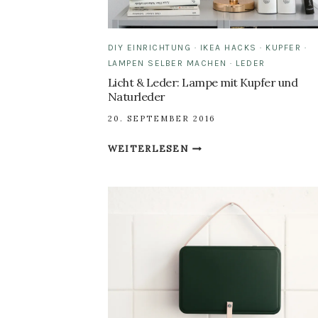
DIY EINRICHTUNG
·
IKEA HACKS
·
KUPFER
·
LAMPEN SELBER MACHEN
·
LEDER
Licht & Leder: Lampe mit Kupfer und
Naturleder
20. SEPTEMBER 2016
LICHT
WEITERLESEN
&
LEDER:
LAMPE
MIT
KUPFER
UND
NATURLEDER