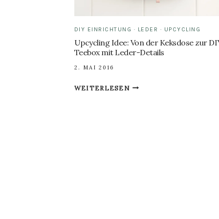
DIY EINRICHTUNG
·
LEDER
·
UPCYCLING
Upcycling Idee: Von der Keksdose zur DI
Teebox mit Leder-Details
2. MAI 2016
UPCYCLING
WEITERLESEN
IDEE:
VON
DER
KEKSDOSE
ZUR
DIY
TEEBOX
MIT
LEDER-
DETAILS