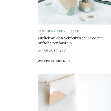
MÄNNER
GESCHENKIDEEN
·
LEDER
Zurück an den Schreibtisch: Lederne
Stiftehalter basteln
18. AUGUST 2017
ZURÜCK
WEITERLESEN
AN
DEN
SCHREIBTISCH:
LEDERNE
STIFTEHALTER
BASTELN