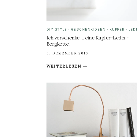
DIY STYLE
·
GESCHENKIDEEN
·
KUPFER
·
LED
Ich verschenke … eine Kupfer-Leder-
Bergkette.
6. DEZEMBER 2016
ICH
WEITERLESEN
VERSCHENKE
…
EINE
KUPFER-
LEDER-
BERGKETTE.