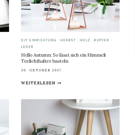
DIY EINRICHTUNG
·
HERBST
·
HOLZ
·
KUPFER
·
LEDER
Hello Autumn: So lässt sich ein Himmeli
Teelichthalter basteln
30. OKTOBER 2017
HELLO
WEITERLESEN
AUTUMN:
SO
LÄSST
SICH
EIN
HIMMELI
TEELICHTHALTER