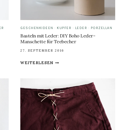
UND
LEDER
ER
GESCHENKIDEEN
·
KUPFER
·
LEDER
·
PORZELLAN
Basteln mit Leder: DIY Boho Leder-
Manschette für Teebecher
27. SEPTEMBER 2016
BASTELN
WEITERLESEN
MIT
LEDER:
DIY
BOHO
LEDER-
MANSCHETTE
FÜR
TEEBECHER