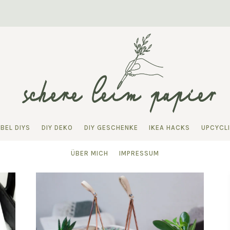
BEL DIYS
DIY DEKO
DIY GESCHENKE
IKEA HACKS
UPCYCL
ÜBER MICH
IMPRESSUM