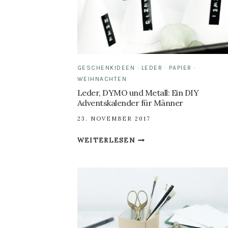
GESCHENKIDEEN
·
LEDER
·
PAPIER
·
WEIHNACHTEN
Leder, DYMO und Metall: Ein DIY
Adventskalender für Männer
23. NOVEMBER 2017
LEDER,
WEITERLESEN
DYMO
UND
METALL:
EIN
DIY
ADVENTSKALENDER
FÜR