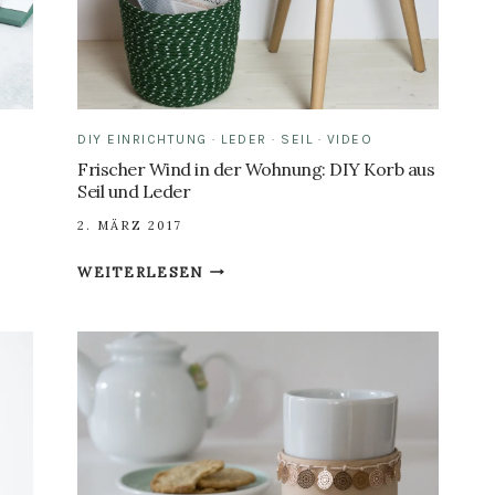
BASTELN
DIY EINRICHTUNG
·
LEDER
·
SEIL
·
VIDEO
Frischer Wind in der Wohnung: DIY Korb aus
Seil und Leder
2. MÄRZ 2017
FRISCHER
WEITERLESEN
WIND
IN
DER
WOHNUNG:
DIY
KORB
AUS
SEIL