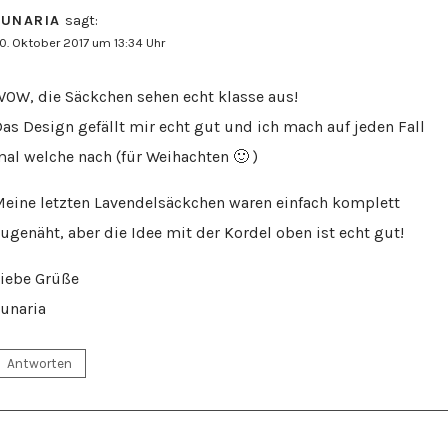
LUNARIA
sagt:
0. Oktober 2017 um 13:34 Uhr
OW, die Säckchen sehen echt klasse aus!
as Design gefällt mir echt gut und ich mach auf jeden Fall
al welche nach (für Weihachten 🙂 )
eine letzten Lavendelsäckchen waren einfach komplett
ugenäht, aber die Idee mit der Kordel oben ist echt gut!
iebe Grüße
unaria
Antworten