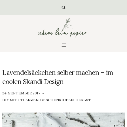
Zum
Inhalt
springen
Lavendelsäckchen selber machen – im
coolen Skandi Design
VON
24. SEPTEMBER 2017
LUISA
DIY MIT PFLANZEN
,
GESCHENKIDEEN
,
HERBST