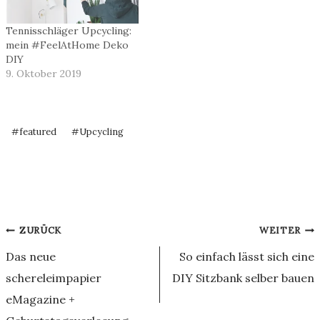
Tennisschläger Upcycling:
mein #FeelAtHome Deko
DIY
9. Oktober 2019
Schlagworte:
#
featured
#
Upcycling
Beitragsnavigation
ZURÜCK
WEITER
Das neue
So einfach lässt sich eine
schereleimpapier
DIY Sitzbank selber bauen
eMagazine +