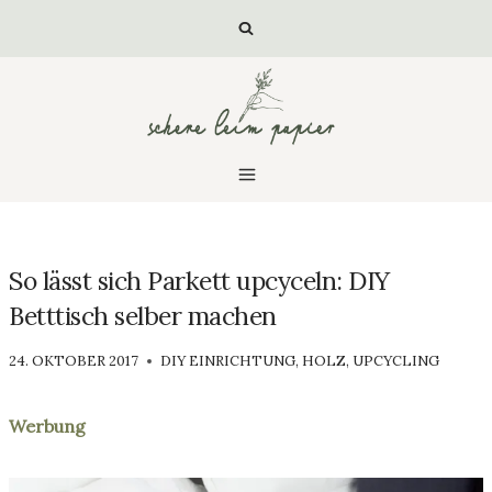
Zum
Inhalt
springen
So lässt sich Parkett upcyceln: DIY
Betttisch selber machen
VON
24. OKTOBER 2017
DIY EINRICHTUNG
,
HOLZ
,
UPCYCLING
LUISA
Werbung