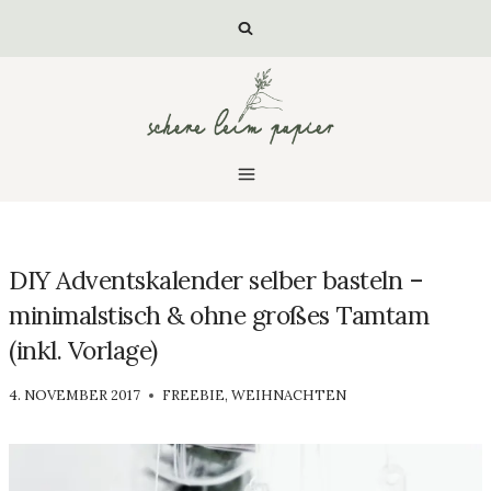
Zum
Inhalt
springen
DIY Adventskalender selber basteln –
minimalstisch & ohne großes Tamtam
(inkl. Vorlage)
VON
4. NOVEMBER 2017
FREEBIE
,
WEIHNACHTEN
LUISA