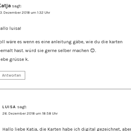
Katja
sagt:
3. Dezember 2018 um 1:32 Uhr
allo luisa!
oll wäre es wenn es eine anleitung gäbe, wie du die karten
emalt hast. würd sie gerne selber machen 😊.
iebe grüsse k.
Antworten
LUISA
sagt:
26. Dezember 2018 um 18:58 Uhr
Hallo liebe Katja, die Karten habe ich digital gezeichnet, abe