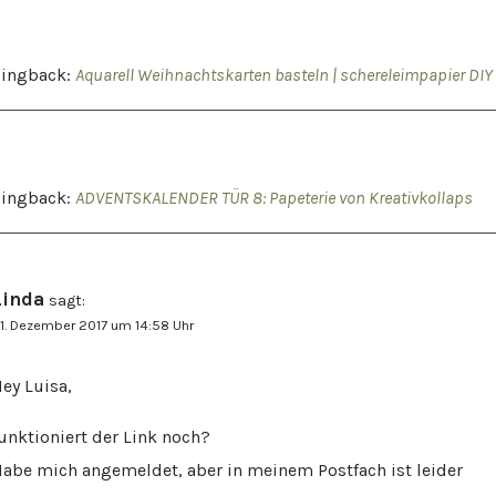
Pingback:
Aquarell Weihnachtskarten basteln | schereleimpapier DIY
Pingback:
ADVENTSKALENDER TÜR 8: Papeterie von Kreativkollaps
Linda
sagt:
1. Dezember 2017 um 14:58 Uhr
ey Luisa,
unktioniert der Link noch?
abe mich angemeldet, aber in meinem Postfach ist leider