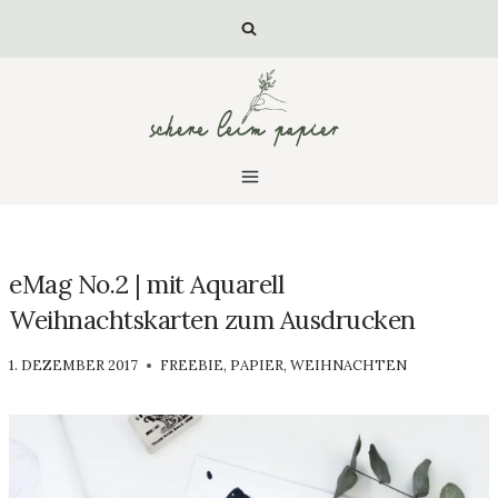
Zum
Inhalt
springen
eMag No.2 | mit Aquarell
Weihnachtskarten zum Ausdrucken
VON
1. DEZEMBER 2017
FREEBIE
,
PAPIER
,
WEIHNACHTEN
LUISA