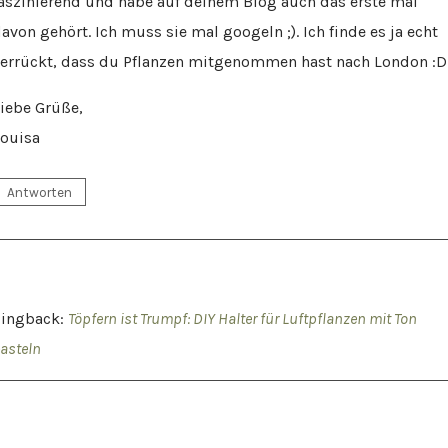
aszinierend und habe auf deinem Blog auch das erste mal
avon gehört. Ich muss sie mal googeln ;). Ich finde es ja echt
errückt, dass du Pflanzen mitgenommen hast nach London :D
iebe Grüße,
ouisa
Antworten
Pingback:
Töpfern ist Trumpf: DIY Halter für Luftpflanzen mit Ton
asteln