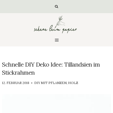
Zum
Inhalt
springen
Schnelle DIY Deko Idee: Tillandsien im
Stickrahmen
VON
12. FEBRUAR 2018
DIY MIT PFLANZEN
,
HOLZ
LUISA