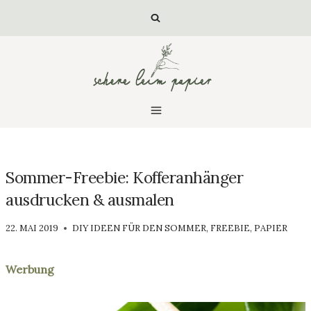
Zum
Inhalt
springen
Sommer-Freebie: Kofferanhänger
ausdrucken & ausmalen
VON
22. MAI 2019
DIY IDEEN FÜR DEN SOMMER
,
FREEBIE
,
PAPIER
LUISA
Werbung