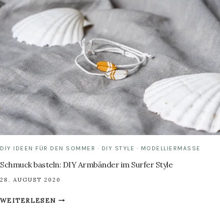
BASTELN
–
AUS
EINEM
EINMACHGLAS
DIY IDEEN FÜR DEN SOMMER
·
DIY STYLE
·
MODELLIERMASSE
Schmuck basteln: DIY Armbänder im Surfer Style
28. AUGUST 2020
SCHMUCK
WEITERLESEN
BASTELN: