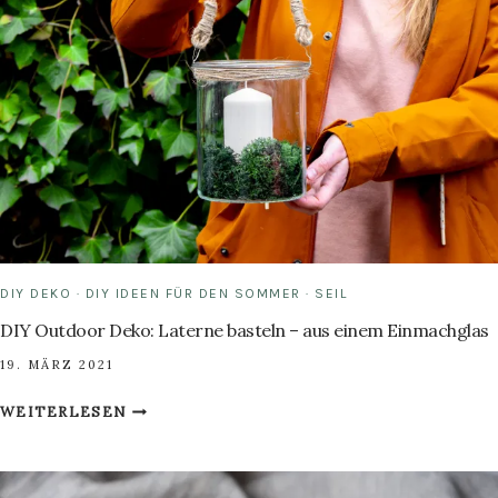
ANTI
MÜCKEN
DIY
DIY DEKO
·
DIY IDEEN FÜR DEN SOMMER
·
SEIL
DIY Outdoor Deko: Laterne basteln – aus einem Einmachglas
19. MÄRZ 2021
DIY
WEITERLESEN
OUTDOOR
DEKO:
LATERNE