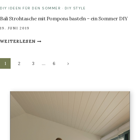
DIY IDEEN FÜR DEN SOMMER
·
DIY STYLE
Bali Strohtasche mit Pompons basteln – ein Sommer DIY
19. JUNI 2019
BALI
WEITERLESEN
STROHTASCHE
MIT
Seitennavigation
POMPONS
Nächste
1
2
3
…
6
BASTELN
Seite
–
EIN
SOMMER
DIY