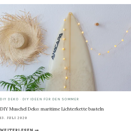
DIY
ARMBÄNDER
IM
SURFER
STYLE
DIY DEKO
·
DIY IDEEN FÜR DEN SOMMER
DIY Muschel Deko: maritime Lichterkette basteln
13. JULI 2020
DIY
WEITERLESEN