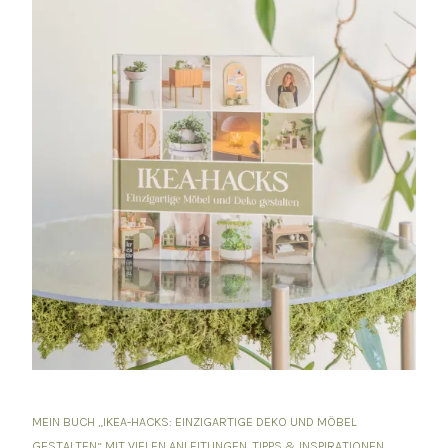
MEIN BUCH „IKEA-HACKS: EINZIGARTIGE DEKO UND MÖBEL
GESTALTEN“ MIT VIELEN ANLEITUNGEN, TIPPS & INSPIRATIONEN