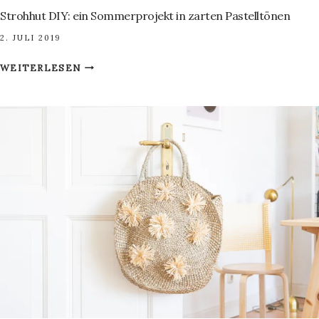
Strohhut DIY: ein Sommerprojekt in zarten Pastelltönen
2. JULI 2019
STROHHUT
WEITERLESEN
DIY:
EIN
SOMMERPROJEKT
IN
ZARTEN
PASTELLTÖNEN