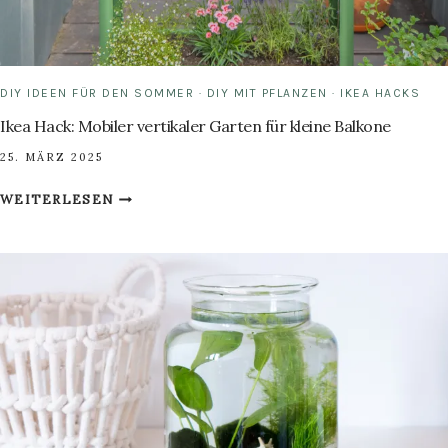
DIY IDEEN FÜR DEN SOMMER
·
DIY MIT PFLANZEN
·
IKEA HACKS
Ikea Hack: Mobiler vertikaler Garten für kleine Balkone
25. MÄRZ 2025
IKEA
WEITERLESEN
HACK:
MOBILER
VERTIKALER
GARTEN
FÜR
KLEINE
BALKONE