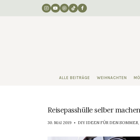
Zum
Inhalt
springen
ALLE BEITRÄGE
WEIHNACHTEN
MÖ
Reisepasshülle selber machen
VON
30. MAI 2019
DIY IDEEN FÜR DEN SOMMER
,
LUISA