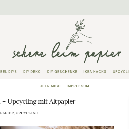
BEL DIYS
DIY DEKO
DIY GESCHENKE
IKEA HACKS
UPCYCL
ÜBER MICH
IMPRESSUM
 – Upcycling mit Altpapier
PAPIER
,
UPCYCLING