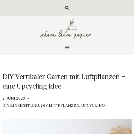
Zum
Inhalt
springen
DIY Vertikaler Garten mit Luftpflanzen –
eine Upcycling Idee
VON
2. JUNI 2020
LUISA
DIY EINRICHTUNG
,
DIY MIT PFLANZEN
,
UPCYCLING