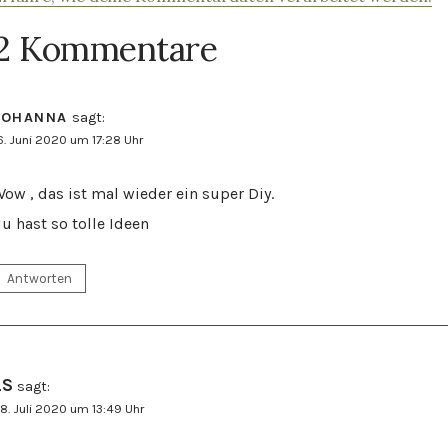
2 Kommentare
JOHANNA
sagt:
6. Juni 2020 um 17:28 Uhr
ow , das ist mal wieder ein super Diy.
u hast so tolle Ideen
Antworten
LS
sagt:
8. Juli 2020 um 13:49 Uhr