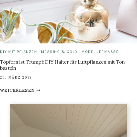
DIY MIT PFLANZEN
·
MESSING & GOLD
·
MODELLIERMASSE
Töpfern ist Trumpf: DIY Halter für Luftpflanzen mit Ton
basteln
26. MÄRZ 2018
TÖPFERN
WEITERLESEN
IST
TRUMPF:
DIY
HALTER
FÜR
LUFTPFLANZEN