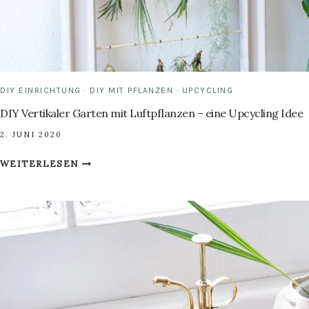
DIY EINRICHTUNG
·
DIY MIT PFLANZEN
·
UPCYCLING
DIY Vertikaler Garten mit Luftpflanzen – eine Upcycling Idee
2. JUNI 2020
DIY
WEITERLESEN
VERTIKALER
GARTEN
MIT
LUFTPFLANZEN
–
EINE
UPCYCLING
IDEE