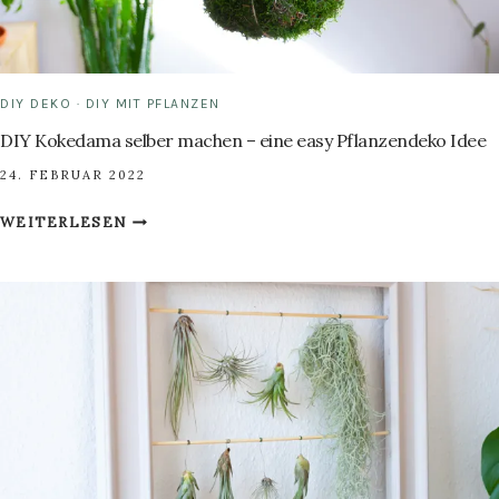
DIY DEKO
·
DIY MIT PFLANZEN
DIY Kokedama selber machen – eine easy Pflanzendeko Idee
24. FEBRUAR 2022
DIY
WEITERLESEN
KOKEDAMA
SELBER
MACHEN
–
EINE
EASY
PFLANZENDEKO
IDEE