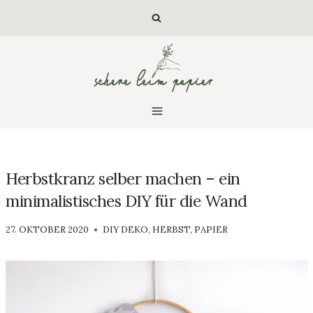
Zum
Inhalt
springen
Herbstkranz selber machen – ein
minimalistisches DIY für die Wand
VON
27. OKTOBER 2020
DIY DEKO
,
HERBST
,
PAPIER
LUISA