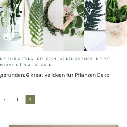
DIY EINRICHTUNG
|
DIY IDEEN FÜR DEN SOMMER
|
DIY MIT
PFLANZEN
|
INSPIRATIONEN
gefunden: 6 kreative Ideen für Pflanzen Deko
Seitennavigation
Vorherige
1
2
Seite