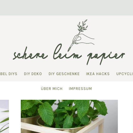
BEL DIYS
DIY DEKO
DIY GESCHENKE
IKEA HACKS
UPCYCL
ÜBER MICH
IMPRESSUM