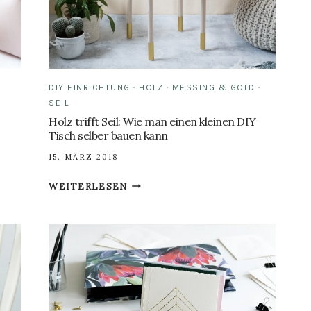
&
SEIL
DIY EINRICHTUNG
·
HOLZ
·
MESSING & GOLD
·
SEIL
Holz trifft Seil: Wie man einen kleinen DIY
Tisch selber bauen kann
15. MÄRZ 2018
HOLZ
WEITERLESEN
TRIFFT
SEIL:
WIE
MAN
EINEN
KLEINEN
DIY