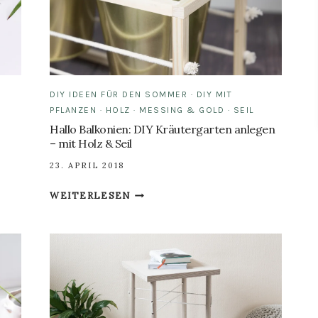
DIY IDEEN FÜR DEN SOMMER
·
DIY MIT
PFLANZEN
·
HOLZ
·
MESSING & GOLD
·
SEIL
Hallo Balkonien: DIY Kräutergarten anlegen
– mit Holz & Seil
23. APRIL 2018
HALLO
WEITERLESEN
BALKONIEN:
DIY
KRÄUTERGARTEN
ANLEGEN
–
MIT
HOLZ