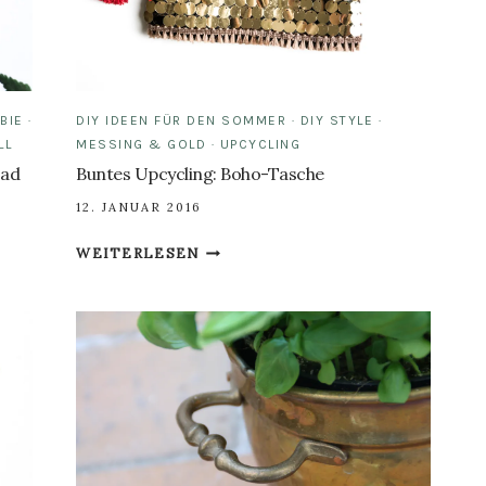
BIE
·
DIY IDEEN FÜR DEN SOMMER
·
DIY STYLE
·
LL
MESSING & GOLD
·
UPCYCLING
oad
Buntes Upcycling: Boho-Tasche
12. JANUAR 2016
BUNTES
WEITERLESEN
UPCYCLING:
BOHO-
TASCHE