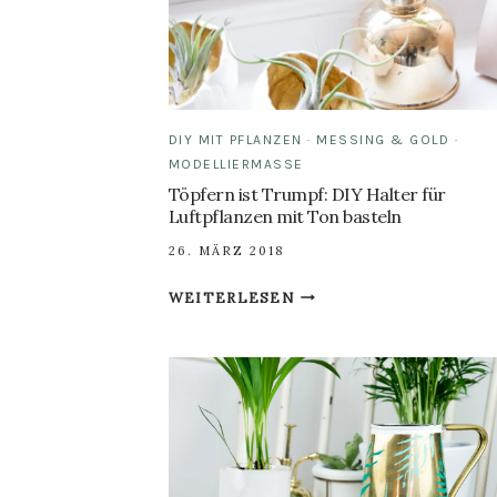
DIY MIT PFLANZEN
·
MESSING & GOLD
·
MODELLIERMASSE
Töpfern ist Trumpf: DIY Halter für
Luftpflanzen mit Ton basteln
26. MÄRZ 2018
TÖPFERN
WEITERLESEN
IST
TRUMPF:
DIY
HALTER
FÜR
LUFTPFLANZEN
MIT