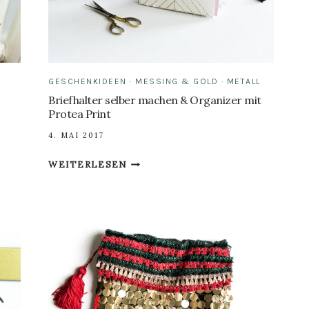
TISCH
SELBER
BAUEN
KANN
GESCHENKIDEEN
·
MESSING & GOLD
·
METALL
Briefhalter selber machen & Organizer mit
Protea Print
4. MAI 2017
BRIEFHALTER
WEITERLESEN
SELBER
MACHEN
&
ORGANIZER
MIT
PROTEA
PRINT