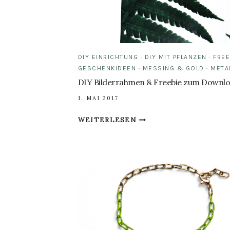
DIY EINRICHTUNG
·
DIY MIT PFLANZEN
·
FREE
GESCHENKIDEEN
·
MESSING & GOLD
·
META
DIY Bilderrahmen & Freebie zum Downl
1. MAI 2017
DIY
WEITERLESEN
BILDERRAHMEN
&
FREEBIE
ZUM
DOWNLOAD