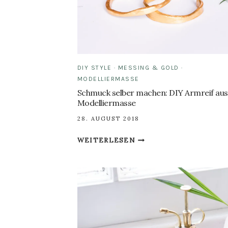
DIY STYLE
·
MESSING & GOLD
·
MODELLIERMASSE
Schmuck selber machen: DIY Armreif aus
Modelliermasse
28. AUGUST 2018
SCHMUCK
WEITERLESEN
SELBER
MACHEN:
DIY
ARMREIF
AUS
MODELLIERMASSE