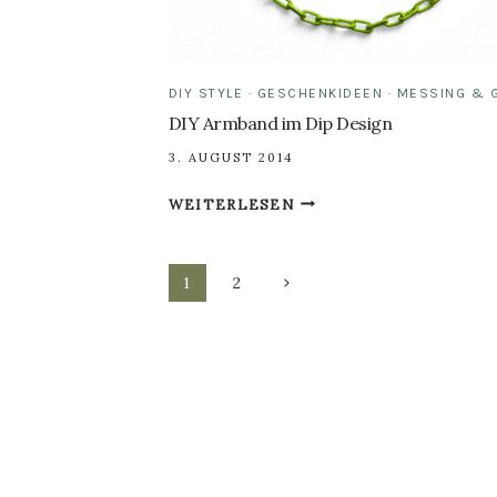
DIY STYLE
·
GESCHENKIDEEN
·
MESSING & 
DIY Armband im Dip Design
3. AUGUST 2014
DIY
WEITERLESEN
ARMBAND
IM
Seitennavigation
DIP
Nächste
1
2
DESIGN
Seite