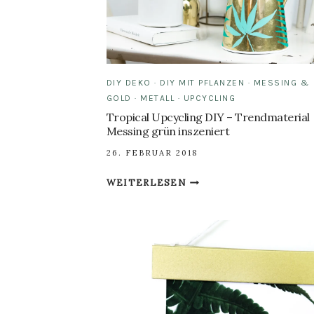
TON
BASTELN
DIY DEKO
·
DIY MIT PFLANZEN
·
MESSING &
GOLD
·
METALL
·
UPCYCLING
Tropical Upcycling DIY – Trendmaterial
Messing grün inszeniert
26. FEBRUAR 2018
TROPICAL
WEITERLESEN
UPCYCLING
DIY
–
TRENDMATERIAL
MESSING
GRÜN
INSZENIERT