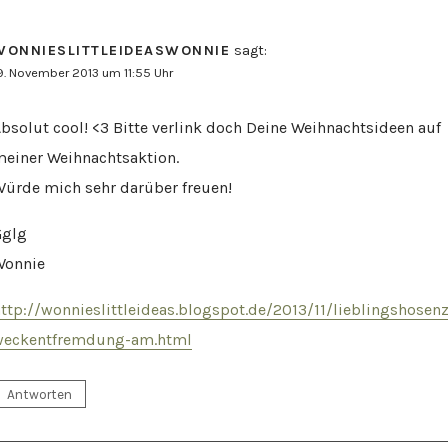
WONNIESLITTLEIDEASWONNIE
sagt:
9. November 2013 um 11:55 Uhr
bsolut cool! <3 Bitte verlink doch Deine Weihnachtsideen auf
einer Weihnachtsaktion.
ürde mich sehr darüber freuen!
Gglg
Wonnie
ttp://wonnieslittleideas.blogspot.de/2013/11/lieblingshosen
weckentfremdung-am.html
Antworten