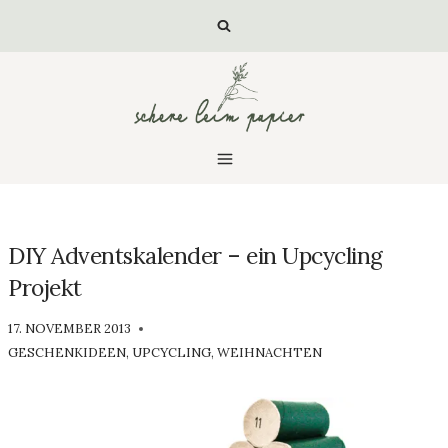
Zum
Inhalt
springen
DIY Adventskalender – ein Upcycling
Projekt
VON
17. NOVEMBER 2013
LUISA
GESCHENKIDEEN
,
UPCYCLING
,
WEIHNACHTEN