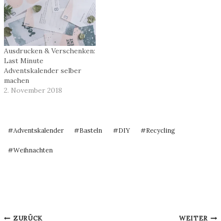
Ausdrucken & Verschenken:
Last Minute
Adventskalender selber
machen
2. November 2018
Schlagworte:
#
Adventskalender
#
Basteln
#
DIY
#
Recycling
#
Weihnachten
Beitragsnavigation
ZURÜCK
WEITER