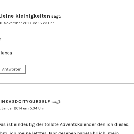
kleine kleinigkeiten
sagt:
0. November 2013 um 15:23 Uhr
ღ
lanca
Antworten
TINKASDOITYOURSELF
sagt:
. Januar 2014 um 5:34 Uhr
as ist eindeutig der tollste Adventskalender den ich dieses,
hm, ich meine letztes Jahr gesehen habe! Ehrlich, mein