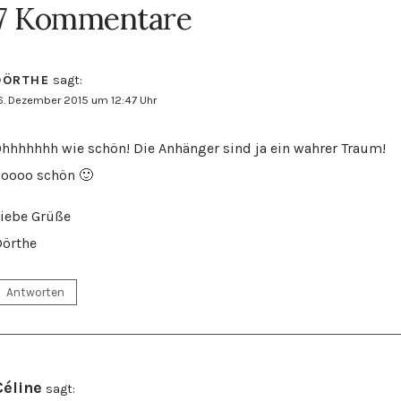
7 Kommentare
DÖRTHE
sagt:
6. Dezember 2015 um 12:47 Uhr
hhhhhhh wie schön! Die Anhänger sind ja ein wahrer Traum!
oooo schön 🙂
iebe Grüße
Dörthe
Antworten
Céline
sagt: