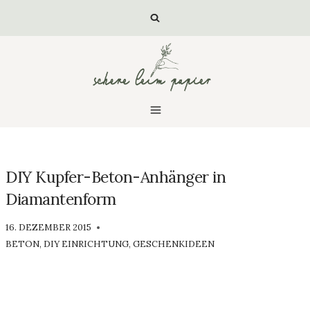
Zum
Inhalt
springen
DIY Kupfer-Beton-Anhänger in
Diamantenform
VON
16. DEZEMBER 2015
LUISA
BETON
,
DIY EINRICHTUNG
,
GESCHENKIDEEN