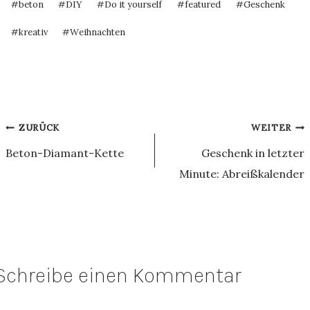
#
beton
#
DIY
#
Do it yourself
#
featured
#
Geschenk
#
kreativ
#
Weihnachten
Beitragsnavigation
ZURÜCK
WEITER
Beton-Diamant-Kette
Geschenk in letzter
Minute: Abreißkalender
Schreibe einen Kommentar