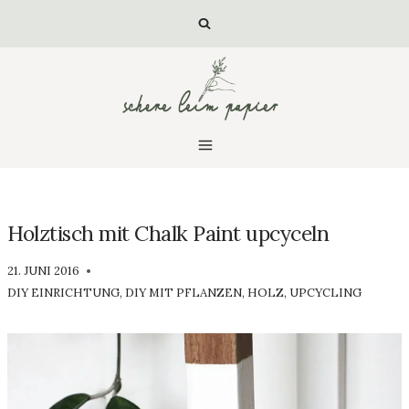
Zum
Inhalt
springen
Holztisch mit Chalk Paint upcyceln
VON
21. JUNI 2016
SCHERE
DIY EINRICHTUNG
,
DIY MIT PFLANZEN
,
HOLZ
,
UPCYCLING
LEIM
PAPIER