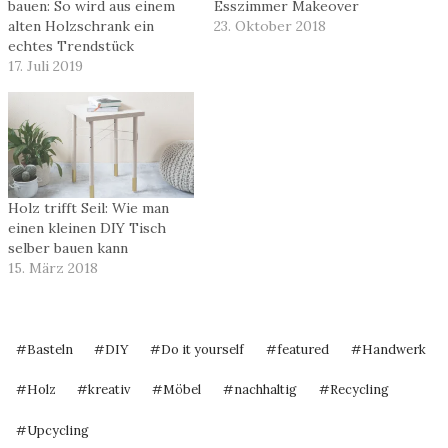
bauen: So wird aus einem
Esszimmer Makeover
alten Holzschrank ein
23. Oktober 2018
echtes Trendstück
17. Juli 2019
Holz trifft Seil: Wie man
einen kleinen DIY Tisch
selber bauen kann
15. März 2018
Schlagworte:
#
Basteln
#
DIY
#
Do it yourself
#
featured
#
Handwerk
#
Holz
#
kreativ
#
Möbel
#
nachhaltig
#
Recycling
#
Upcycling