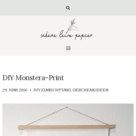
Zum
Inhalt
springen
DIY Monstera-Print
VON
29. JUNI 2016
DIY EINRICHTUNG
,
GESCHENKIDEEN
SCHERE
LEIM
PAPIER