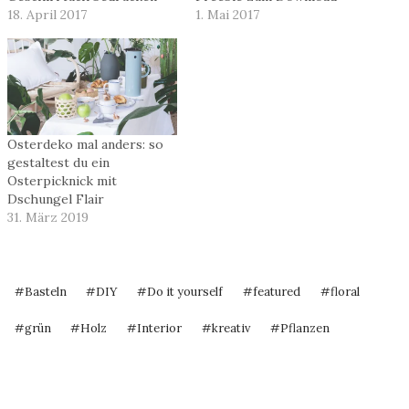
18. April 2017
1. Mai 2017
Osterdeko mal anders: so
gestaltest du ein
Osterpicknick mit
Dschungel Flair
31. März 2019
Schlagworte:
#
Basteln
#
DIY
#
Do it yourself
#
featured
#
floral
#
grün
#
Holz
#
Interior
#
kreativ
#
Pflanzen