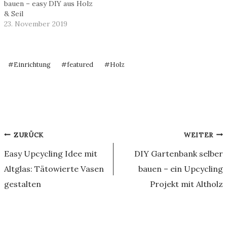
bauen – easy DIY aus Holz
& Seil
23. November 2019
Schlagworte:
#
Einrichtung
#
featured
#
Holz
Beitragsnavigation
ZURÜCK
WEITER
Easy Upcycling Idee mit
DIY Gartenbank selber
Altglas: Tätowierte Vasen
bauen – ein Upcycling
gestalten
Projekt mit Altholz