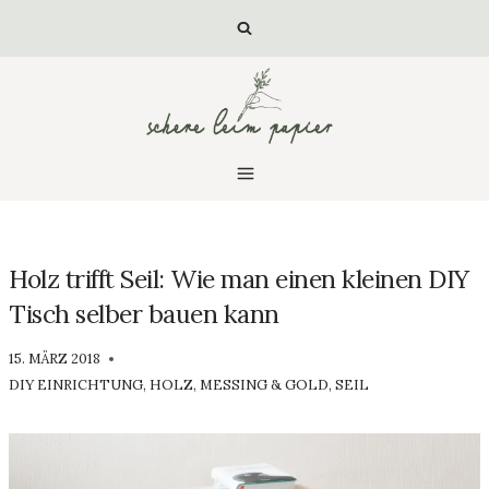
Zum
Inhalt
springen
Holz trifft Seil: Wie man einen kleinen DIY
Tisch selber bauen kann
VON
15. MÄRZ 2018
LUISA
DIY EINRICHTUNG
,
HOLZ
,
MESSING & GOLD
,
SEIL